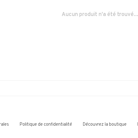
Aucun produit n'a été trouvé..
rales
Politique de confidentialité
Découvrez la boutique