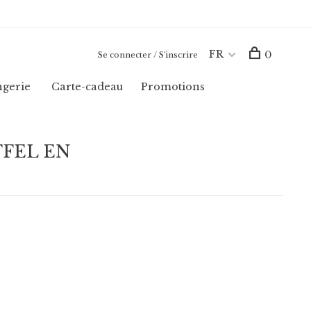
FR
0
Se connecter / S'inscrire
ngerie
Carte-cadeau
Promotions
IFFEL EN