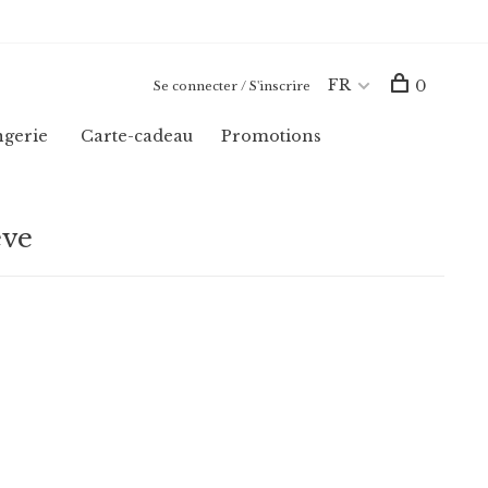
FR
0
Se connecter / S'inscrire
ngerie
Carte-cadeau
Promotions
êve