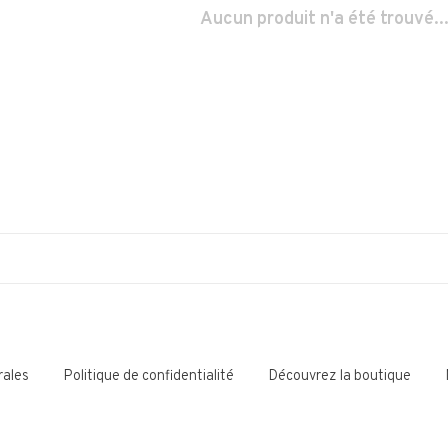
Aucun produit n'a été trouvé..
rales
Politique de confidentialité
Découvrez la boutique