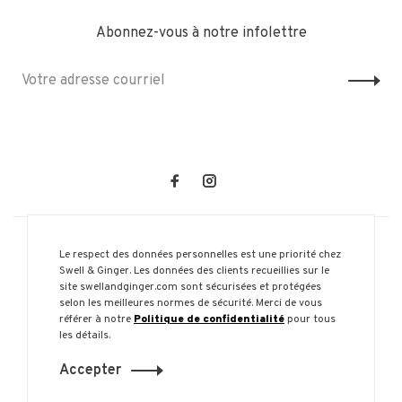
Abonnez-vous à notre infolettre
Le respect des données personnelles est une priorité chez
Swell & Ginger. Les données des clients recueillies sur le
site swellandginger.com sont sécurisées et protégées
selon les meilleures normes de sécurité. Merci de vous
© Copyright 2026 Swell & Ginger
référer à notre
Politique de confidentialité
pour tous
les détails.
Accepter