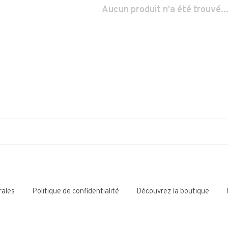
Aucun produit n'a été trouvé..
rales
Politique de confidentialité
Découvrez la boutique