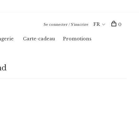
FR
0
Se connecter / S'inscrire
ngerie
Carte-cadeau
Promotions
nd