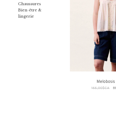
Chaussures
Bien-être &
lingerie
Melobosis
166,00$CA
8