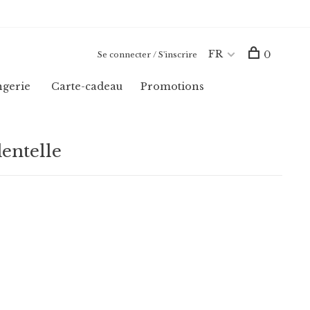
FR
0
Se connecter / S'inscrire
ngerie
Carte-cadeau
Promotions
entelle