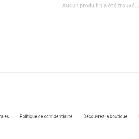
Aucun produit n'a été trouvé..
rales
Politique de confidentialité
Découvrez la boutique