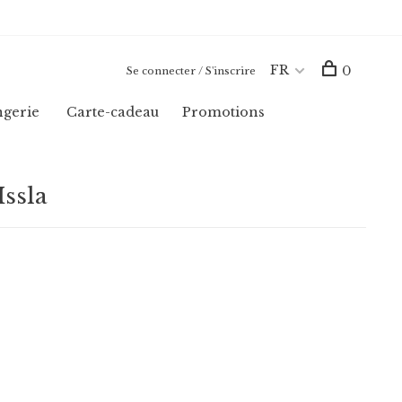
FR
0
Se connecter / S'inscrire
ngerie
Carte-cadeau
Promotions
Issla