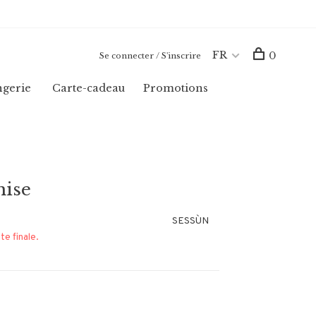
FR
0
Se connecter / S'inscrire
ngerie
Carte-cadeau
Promotions
mise
SESSÙN
te finale.