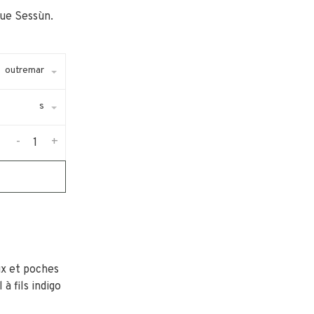
que Sessùn.
outremar
s
-
+
ux et poches
à fils indigo