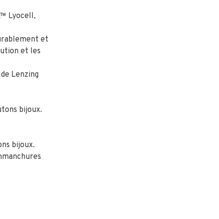
™ Lyocell,
durablement et
ution et les
de Lenzing
tons bijoux.
ns bijoux.
 emmanchures