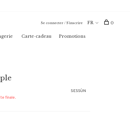
FR
0
Se connecter / S'inscrire
ngerie
Carte-cadeau
Promotions
ple
SESSÙN
te finale.