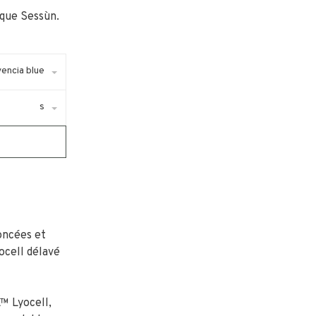
que Sessùn.
encia blue
s
oncées et
ocell délavé
™ Lyocell,