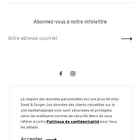
Abonnez-vous à notre infolettre
Le respect des données personnelles est une priorité chez
Swell & Ginger. Les données des clients recueillies sur le
site swellandginger.com sont sécurisées et protégées
selon les meilleures normes de sécurité. Merci de vous
© Copyright 2026 Swell & Ginger
référer à notre
Politique de confidentialité
pour tous
les détails.
Accepter