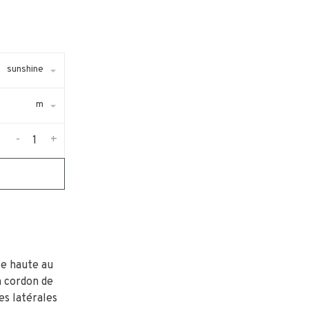
sunshine
m
-
+
le haute au
n cordon de
es latérales