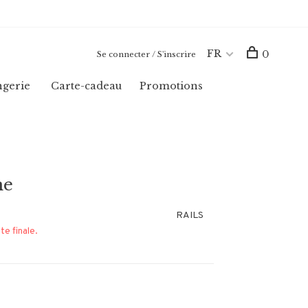
FR
0
Se connecter / S'inscrire
ngerie
Carte-cadeau
Promotions
ne
RAILS
te finale.