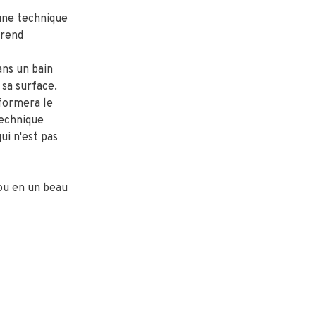
 une technique
 rend
ans un bain
 sa surface.
 formera le
technique
qui n'est pas
ou en un beau