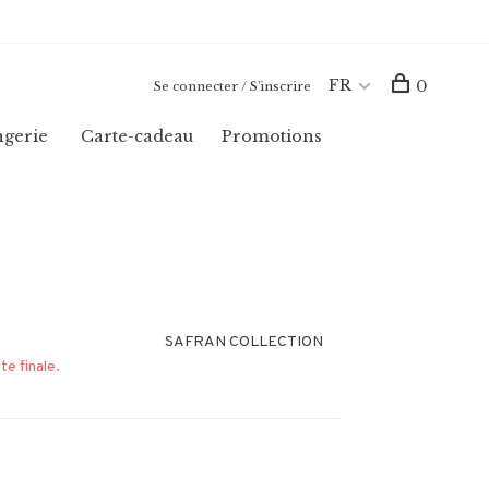
FR
0
Se connecter / S'inscrire
ngerie
Carte-cadeau
Promotions
SAFRAN COLLECTION
te finale.