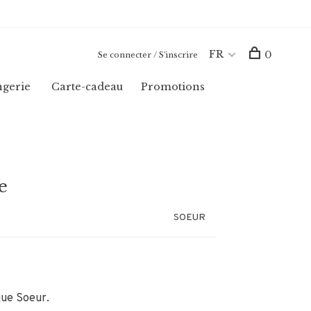
FR
0
Se connecter / S'inscrire
ngerie
Carte-cadeau
Promotions
e
SOEUR
que Soeur.