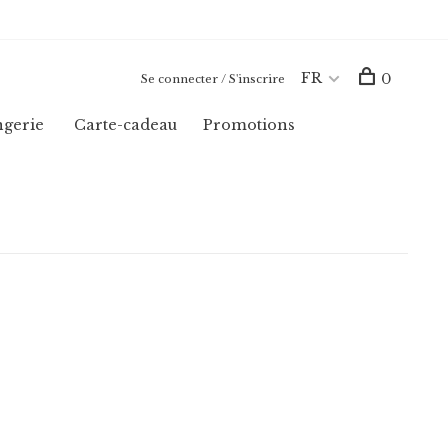
FR
0
Se connecter / S'inscrire
ngerie
Carte-cadeau
Promotions