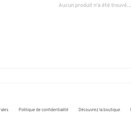
Aucun produit n'a été trouvé..
rales
Politique de confidentialité
Découvrez la boutique