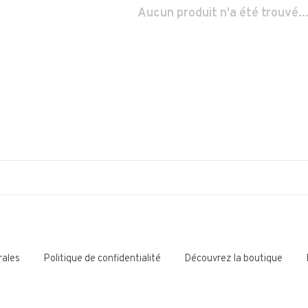
Aucun produit n'a été trouvé..
rales
Politique de confidentialité
Découvrez la boutique