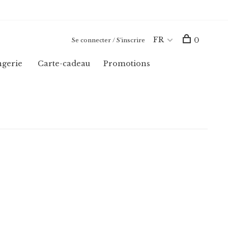
FR
0
Se connecter / S'inscrire
ngerie
Carte-cadeau
Promotions