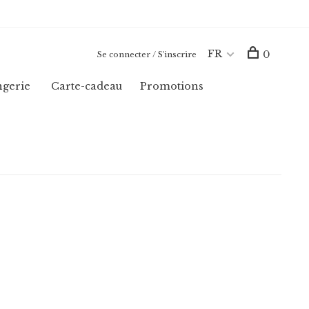
FR
0
Se connecter / S'inscrire
ngerie
Carte-cadeau
Promotions