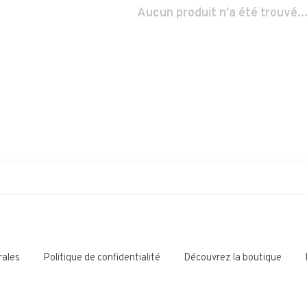
Aucun produit n'a été trouvé..
rales
Politique de confidentialité
Découvrez la boutique