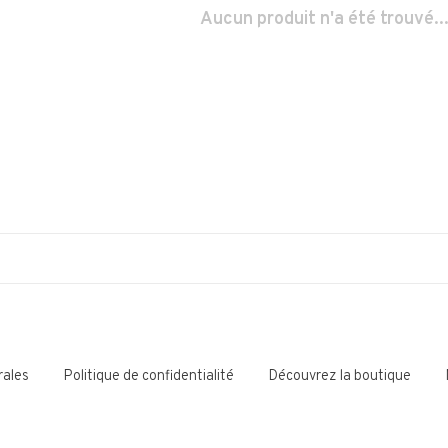
Aucun produit n'a été trouvé..
rales
Politique de confidentialité
Découvrez la boutique