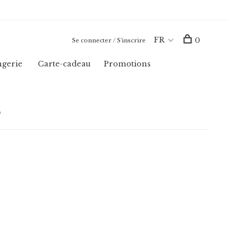
FR
0
Se connecter / S'inscrire
ngerie
Carte-cadeau
Promotions
5