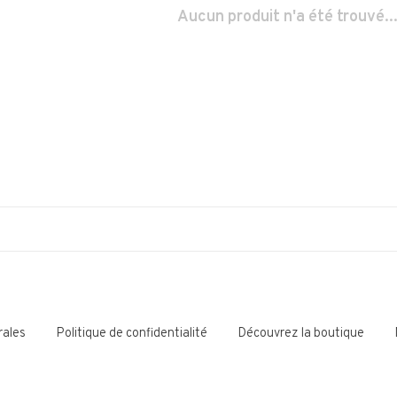
Aucun produit n'a été trouvé..
rales
Politique de confidentialité
Découvrez la boutique