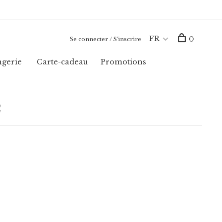
FR
0
Se connecter / S'inscrire
ngerie
Carte-cadeau
Promotions
2