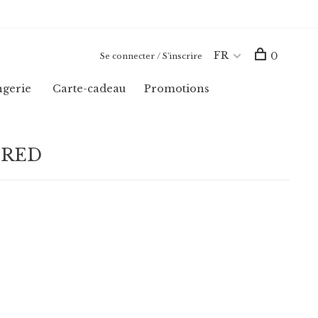
FR
0
Se connecter / S'inscrire
ngerie
Carte-cadeau
Promotions
K RED