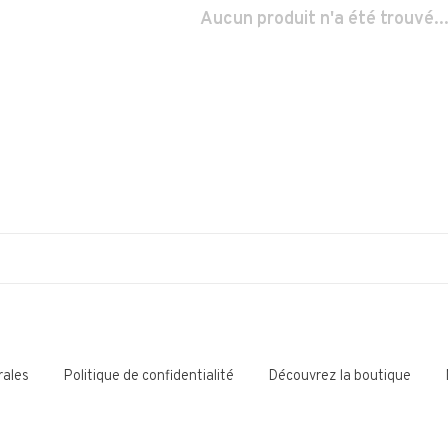
Aucun produit n'a été trouvé..
rales
Politique de confidentialité
Découvrez la boutique