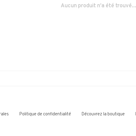
Aucun produit n'a été trouvé..
rales
Politique de confidentialité
Découvrez la boutique