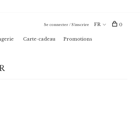
FR
0
Se connecter / S'inscrire
ngerie
Carte-cadeau
Promotions
ER