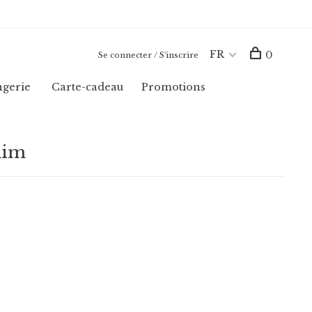
FR
0
Se connecter / S'inscrire
ngerie
Carte-cadeau
Promotions
nim