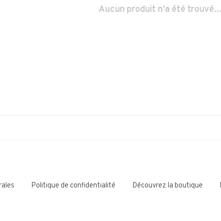
Aucun produit n'a été trouvé..
rales
Politique de confidentialité
Découvrez la boutique