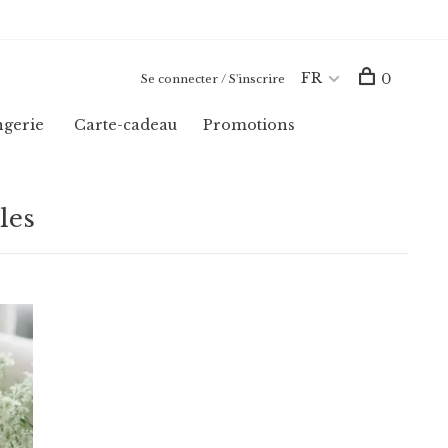
FR
0
Se connecter / S'inscrire
ngerie
Carte-cadeau
Promotions
les