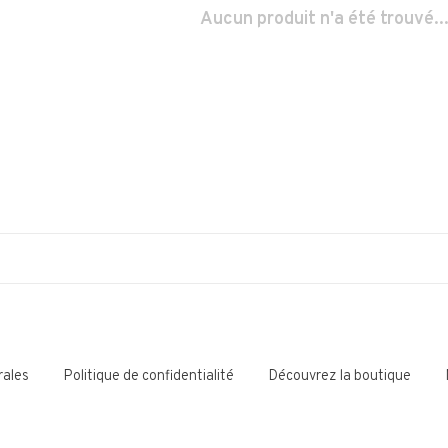
Aucun produit n'a été trouvé..
rales
Politique de confidentialité
Découvrez la boutique