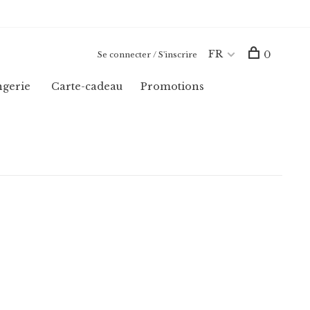
FR
0
Se connecter / S'inscrire
ngerie
Carte-cadeau
Promotions