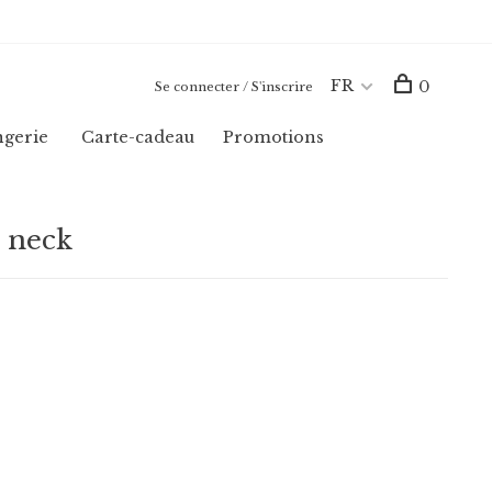
FR
0
Se connecter / S'inscrire
ngerie
Carte-cadeau
Promotions
d neck