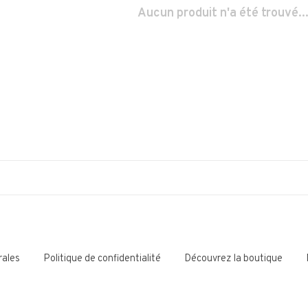
Aucun produit n'a été trouvé..
rales
Politique de confidentialité
Découvrez la boutique