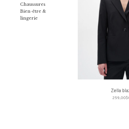
Chaussures
Bien-être &
lingerie
Zella bl
259,00$