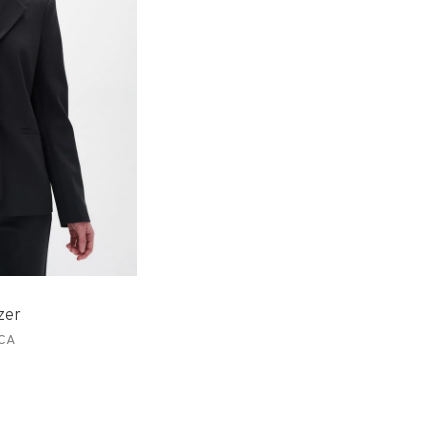
azer
CA