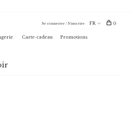
FR
0
Se connecter / S'inscrire
ngerie
Carte-cadeau
Promotions
oir