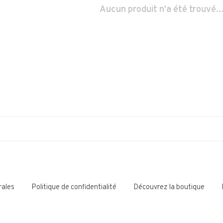
Aucun produit n'a été trouvé..
rales
Politique de confidentialité
Découvrez la boutique