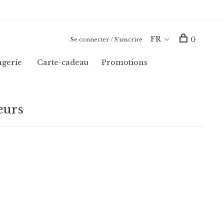
FR
0
Se connecter / S'inscrire
ngerie
Carte-cadeau
Promotions
eurs