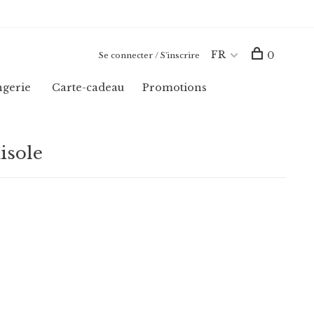
FR
0
Se connecter / S'inscrire
ngerie
Carte-cadeau
Promotions
isole