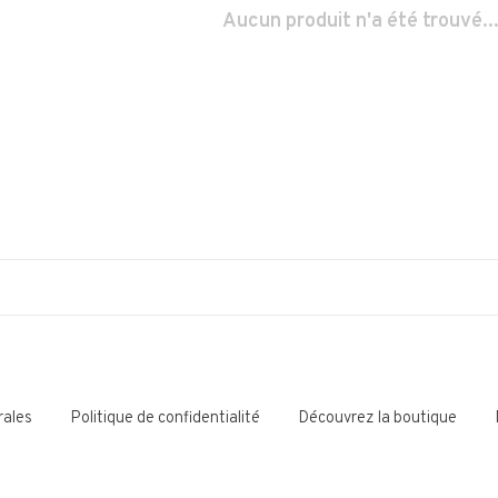
Aucun produit n'a été trouvé..
rales
Politique de confidentialité
Découvrez la boutique