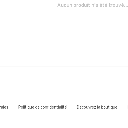
Aucun produit n'a été trouvé..
rales
Politique de confidentialité
Découvrez la boutique