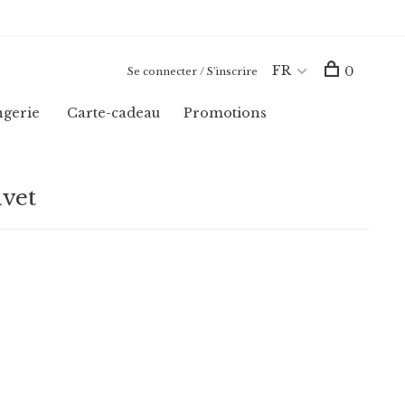
FR
0
Se connecter / S'inscrire
ngerie
Carte-cadeau
Promotions
lvet