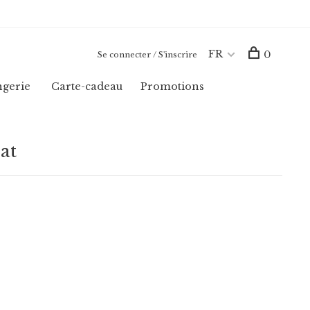
FR
0
Se connecter / S'inscrire
ngerie
Carte-cadeau
Promotions
at