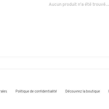
Aucun produit n'a été trouvé..
rales
Politique de confidentialité
Découvrez la boutique