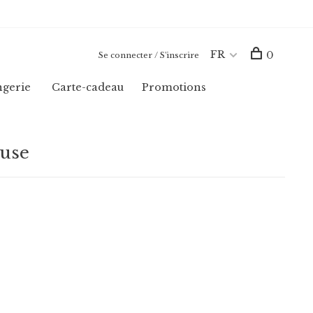
FR
0
Se connecter / S'inscrire
ngerie
Carte-cadeau
Promotions
ouse