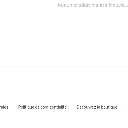
Aucun produit n'a été trouvé..
rales
Politique de confidentialité
Découvrez la boutique