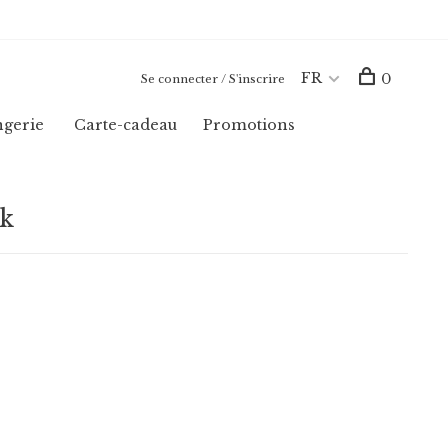
FR
0
Se connecter / S'inscrire
ngerie
Carte-cadeau
Promotions
ck