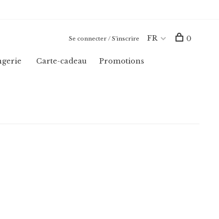
FR
0
Se connecter / S'inscrire
ngerie
Carte-cadeau
Promotions