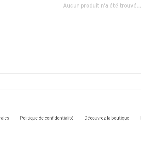
Aucun produit n'a été trouvé..
rales
Politique de confidentialité
Découvrez la boutique