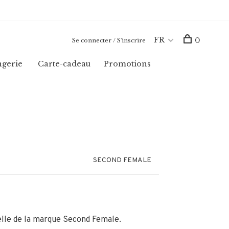
FR
0
Se connecter / S'inscrire
ngerie
Carte-cadeau
Promotions
SECOND FEMALE
elle de la marque Second Female.