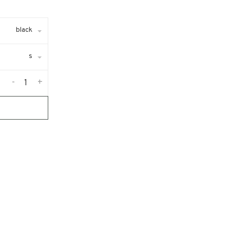
black
s
-
+